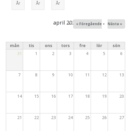
År
År
År
Mission
Alingsåsmodellen
Samtal och själavård
april 2025
« Föregående
Nästa »
Ungdom
Alpha
mån
tis
ons
tors
fre
lör
sön
31
1
2
3
4
5
6
Konfa
Unga Vuxna
7
8
9
10
11
12
13
65+
14
15
16
17
18
19
20
21
22
23
24
25
26
27