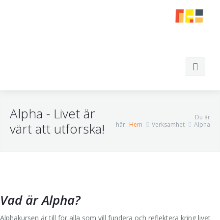
Sök
Alpha - Livet är
Du är
värt att utforska!
här:
Hem
Verksamhet
Alpha
Hem
Om oss
Verksamhet
Vår tro och värdegrund
Vad är Alpha?
En gåva till stan
Vår vision
Barn
Alphakursen är till för alla som vill fundera och reflektera kring livet