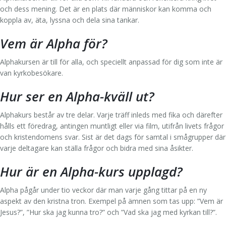
Lyssna
Organisation
Bön
Om EGTS
och dess mening. Det är en plats där människor kan komma och
koppla av, äta, lyssna och dela sina tankar.
Kontakta oss
Stötta vårt arbete
Hemgrupper
Öppen Kyrka
Vem är Alpha för?
Mission
Alingsåsmodellen
Alphakursen är till för alla, och speciellt anpassad för dig som inte är
van kyrkobesökare.
Samtal och själavård
Hur ser en Alpha-kväll ut?
Ungdom
Alphakurs består av tre delar. Varje träff inleds med fika och därefter
Alpha
hålls ett föredrag, antingen muntligt eller via film, utifrån livets frågor
och kristendomens svar. Sist är det dags för samtal i smågrupper där
Konfa
varje deltagare kan ställa frågor och bidra med sina åsikter.
Hur är en Alpha-kurs upplagd?
Unga Vuxna
Alpha pågår under tio veckor där man varje gång tittar på en ny
65+
aspekt av den kristna tron. Exempel på ämnen som tas upp: ”Vem är
Jesus?”, ”Hur ska jag kunna tro?” och ”Vad ska jag med kyrkan till?”.