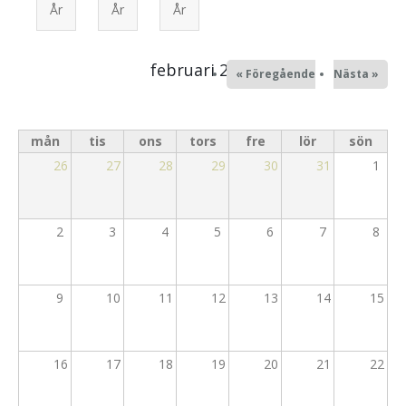
År
År
År
Mission
Alingsåsmodellen
Samtal och själavård
februari 2026
« Föregående
Nästa »
Ungdom
Alpha
mån
tis
ons
tors
fre
lör
sön
26
27
28
29
30
31
1
Konfa
Unga Vuxna
2
3
4
5
6
7
8
65+
9
10
11
12
13
14
15
16
17
18
19
20
21
22