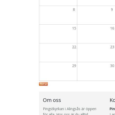
8
9
15
16
22
23
29
30
Om oss
Ko
Pingstkyrkan i Alingsås är öppen
Pi
för alla. Hos oss är du alltid
Lan