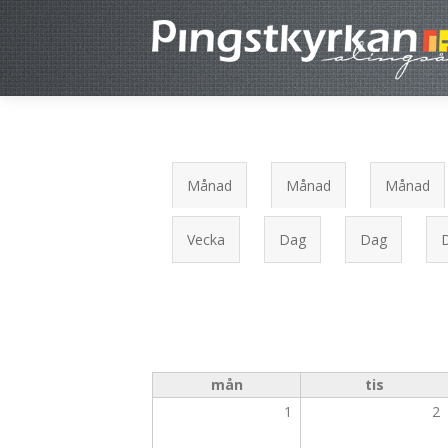
Primära flikar
Månad
(aktiv
Månad
(aktiv
Månad
(ak
flik)
flik)
fli
Vecka
Dag
Dag
mån
tis
1
2