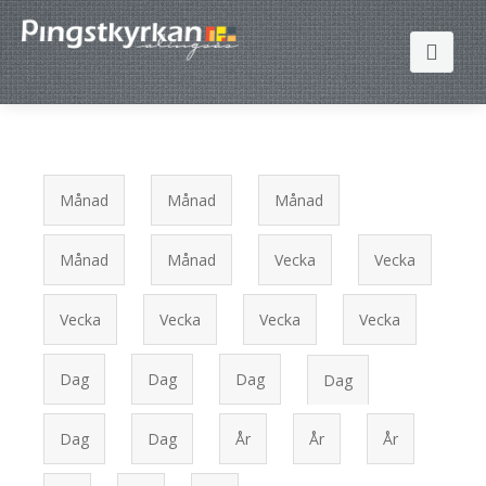
Sök
Primära flikar
Månad
Månad
Månad
Hem
Månad
Månad
Vecka
Vecka
Om oss
Verksamhet
Vår tro och värdegrund
Vecka
Vecka
Vecka
Vecka
En gåva till stan
Vår vision
Barn
Dag
Dag
Dag
Dag
(aktiv
flik)
Lyssna
Organisation
Bön
Om EGTS
Dag
Dag
År
År
År
Kontakta oss
Stötta vårt arbete
Hemgrupper
Öppen Kyrka