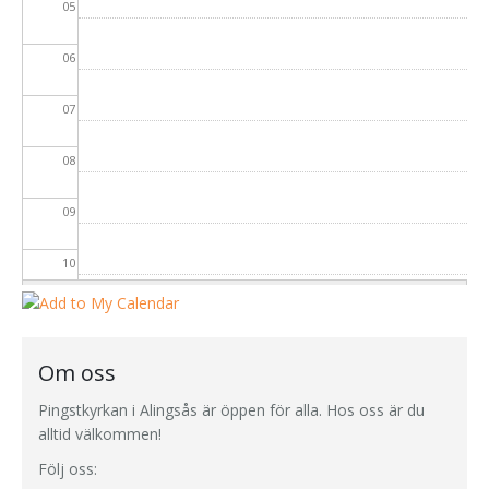
05
06
07
08
09
10
11
12
Om oss
Pingstkyrkan i Alingsås är öppen för alla. Hos oss är du
13
alltid välkommen!
Följ oss:
14