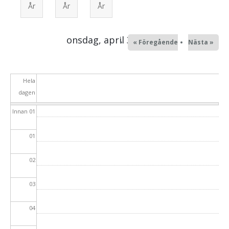
År
År
År
Mission
Alingsåsmodellen
Samtal och själavård
onsdag, april 30, 2025
« Föregående
Nästa »
Ungdom
Alpha
Hela
dagen
Konfa
Innan 01
Unga Vuxna
01
65+
02
03
04