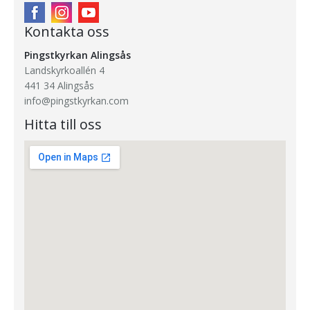
15
Kontakta oss
16
Pingstkyrkan Alingsås
Landskyrkoallén 4
17
441 34 Alingsås
info@pingstkyrkan.com
18
Hitta till oss
19
20
21
22
23