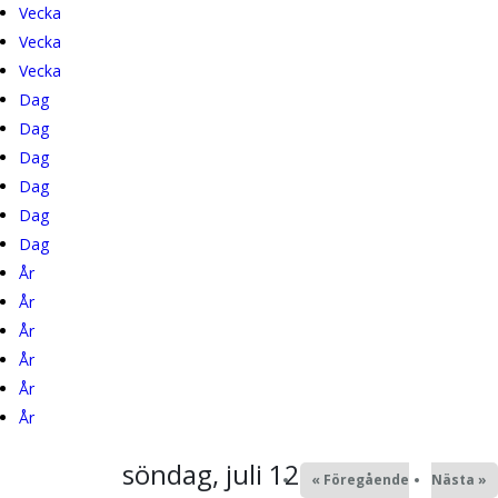
Lyssna
Organisation
Bön
Om EGTS
Vecka
Vecka
Kontakta oss
Stötta vårt arbete
Hemgrupper
Öppen Kyrka
Vecka
Dag
Mission
Alingsåsmodellen
Dag
(aktiv flik)
Dag
Samtal och själavård
Dag
Ungdom
Dag
Dag
Alpha
År
År
Konfa
År
År
Unga Vuxna
År
65+
År
söndag, juli 12, 2026
« Föregående
Nästa »