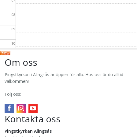
07
08
09
10
11
Om oss
12
Pingstkyrkan i Alingsås är öppen för alla. Hos oss är du alltid
välkommen!
13
Följ oss:
14
Kontakta oss
15
16
Pingstkyrkan Alingsås