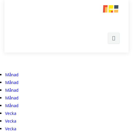
Sök
Primära flikar
Månad
Månad
Hem
Månad
Om oss
Månad
Månad
Verksamhet
Vår tro och värdegrund
Vecka
Vecka
En gåva till stan
Vår vision
Barn
Vecka