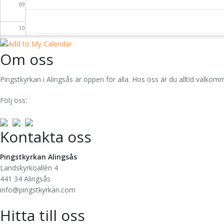
09
10
11
Om oss
12
Pingstkyrkan i Alingsås är öppen för alla. Hos oss är du alltid välkom
13
Följ oss:
14
Kontakta oss
15
Pingstkyrkan Alingsås
Landskyrkoallén 4
16
441 34 Alingsås
info@pingstkyrkan.com
17
Hitta till oss
18