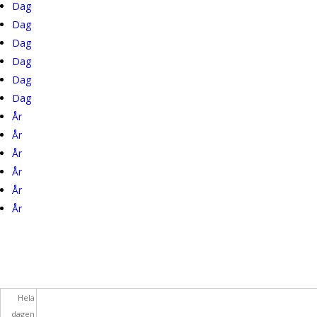
Dag
Dag
(aktiv flik)
Mission
Alingsåsmodellen
Dag
Samtal och själavård
Dag
Dag
Ungdom
Dag
År
Alpha
År
År
Konfa
År
Unga Vuxna
År
År
65+
Hela
dagen